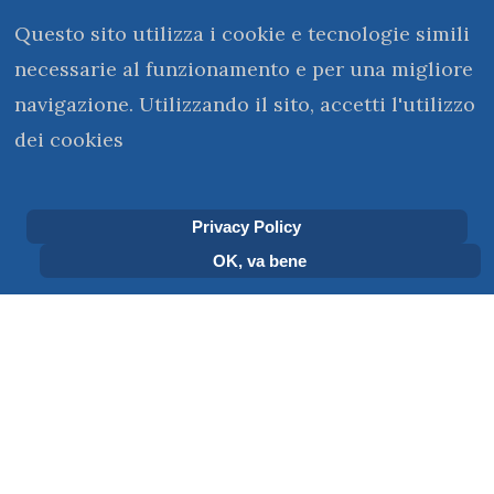
Questo sito utilizza i cookie e tecnologie simili
necessarie al funzionamento e per una migliore
navigazione. Utilizzando il sito, accetti l'utilizzo
dei cookies
kerigma@monasterovirtuale.it
Privacy Policy
OK, va bene
Sei qui:
Home
Le stanze del Monastero
LE STANZE DEL MONASTERO